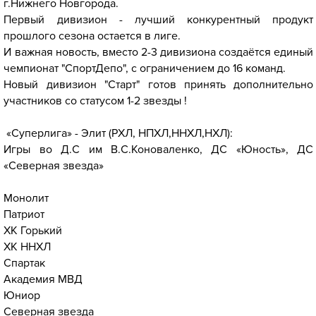
г.Нижнего Новгорода.
Первый дивизион - лучший конкурентный продукт
прошлого сезона остается в лиге.
И важная новость, вместо 2-3 дивизиона создаётся единый
чемпионат "СпортДепо", с ограничением до 16 команд.
Новый дивизион "Старт" готов принять дополнительно
участников со статусом 1-2 звезды !
«Суперлига» - Элит (РХЛ, НПХЛ,ННХЛ,НХЛ):
Игры во Д.С им В.С.Коноваленко, ДС «Юность», ДС
«Северная звезда»
Монолит
Патриот
ХК Горький
ХК ННХЛ
Спартак
Академия МВД
Юниор
Северная звезда