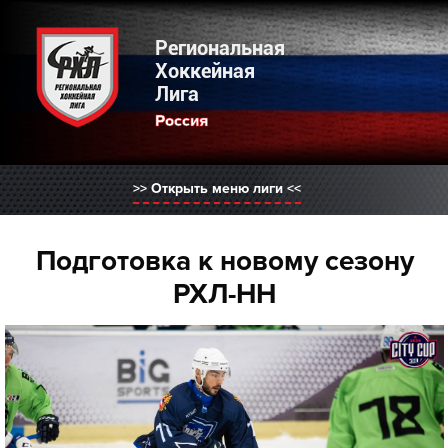
Региональная Хоккейная Лига
Региональная
Хоккейная
Лига
Выберите регион:
Россия
РХЛ Россия
Нижний Новгород
>> Открыть меню лиги <<
Москва
Санкт-Петербург
Казань
Подготовка к новому сезону
Челябинск
РХЛ-НН
Екатеринбург
Волгоград
Саратов
Саранск